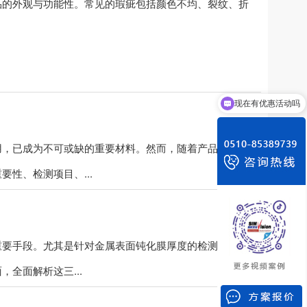
品的外观与功能性。常见的瑕疵包括颜色不均、裂纹、折
现在有优惠活动吗
用，已成为不可或缺的重要材料。然而，随着产品不断升
性、检测项目、...
重要手段。尤其是针对金属表面钝化膜厚度的检测，其准
全面解析这三...