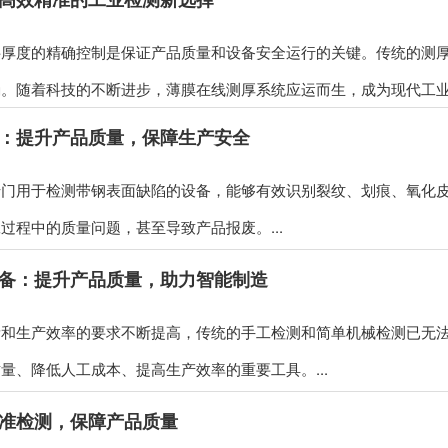
料厚度的精确控制是保证产品质量和设备安全运行的关键。传统的测
。随着科技的不断进步，薄膜在线测厚系统应运而生，成为现代工业检
：提升产品质量，保障生产安全
专门用于检测带钢表面缺陷的设备，能够有效识别裂纹、划痕、氧化
过程中的质量问题，甚至导致产品报废。...
备：提升产品质量，助力智能制造
量和生产效率的要求不断提高，传统的手工检测和简单机械检测已无
量、降低人工成本、提高生产效率的重要工具。...
准检测，保障产品质量