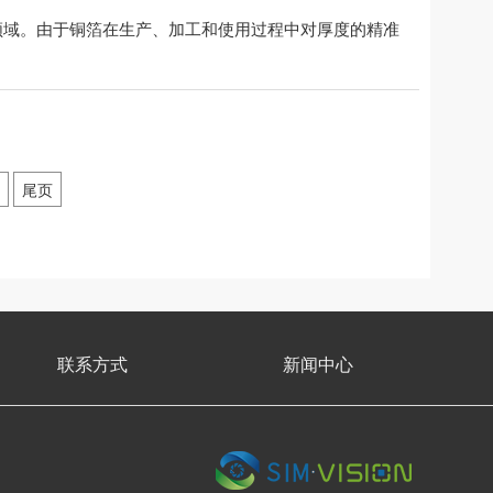
领域。由于铜箔在生产、加工和使用过程中对厚度的精准
尾页
联系方式
新闻中心