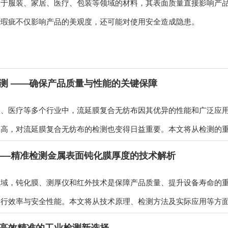
用于服装、家居、医疗、包装等领域的材料，其表面质量直接影响产
些瑕疵不仅影响产品的美观度，还可能对使用安全造成隐患。
测 ——确保产品质量与性能的关键保障
装、医疗等多个行业中，流延膜复合无纺布因其优异的性能和广泛应
高，对流延膜复合无纺布的检测也变得日益重要。本文将从检测的重要
——精准检测金属表面钝化膜厚度的技术解析
领域，钝化膜、测厚仪和红外技术是保障产品质量、提升设备寿命的
行效率与安全性能。本文将从技术原理、检测方法及实际应用等方面，
高效精准的工业检测新选择