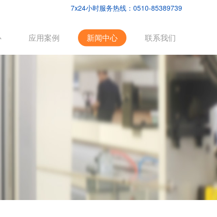
7x24小时服务热线：0510-85389739
心
应用案例
新闻中心
联系我们